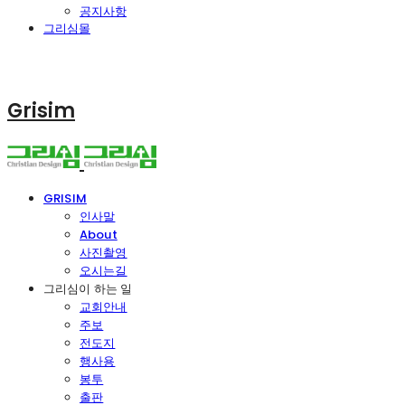
공지사항
그리심몰
Grisim
GRISIM
인사말
About
사진촬영
오시는길
그리심이 하는 일
교회안내
주보
전도지
행사용
봉투
출판