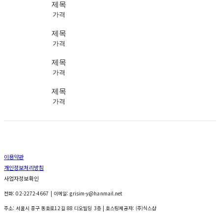
제목
가격
제목
가격
제목
가격
제목
가격
이용약관
개인정보처리방침
사업자정보확인
전화: 02-2272-4667 | 이메일: grisim-y@hanmail.net
주소: 서울시 중구 동호로12길 88 디오빌딩 3층
| 호스팅제공자: (주)식스샵