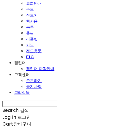
교회안내
주보
전도지
행사용
봉투
출판
리플릿
카드
전도용품
ETC
캘린더
캘린더 마감안내
고객센터
주문하기
공지사항
그리심몰
Search
검색
Log In
로그인
Cart
장바구니