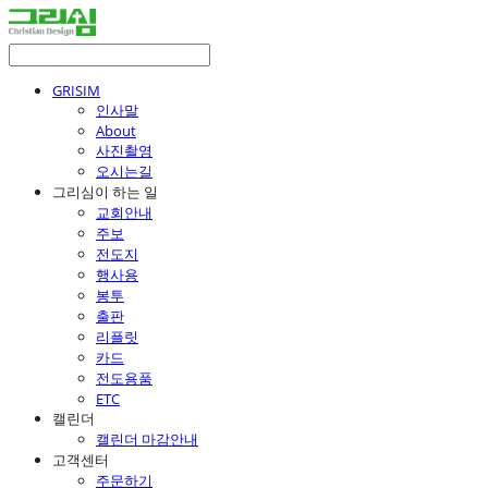
GRISIM
인사말
About
사진촬영
오시는길
그리심이 하는 일
교회안내
주보
전도지
행사용
봉투
출판
리플릿
카드
전도용품
ETC
캘린더
캘린더 마감안내
고객센터
주문하기